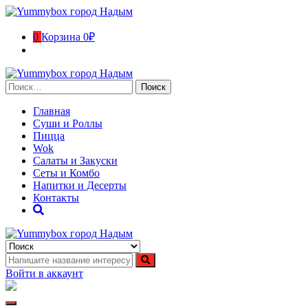
Перейти
к
содержимому
0
Корзина
0₽
Найти:
Главная
Суши и Роллы
Пицца
Wok
Салаты и Закуски
Сеты и Комбо
Напитки и Десерты
Контакты
Yummybox город Надым
Суши, роллы, пицца, вок в городе Надым. Ямало-Ненецкий
автономный округ
Войти в аккаунт