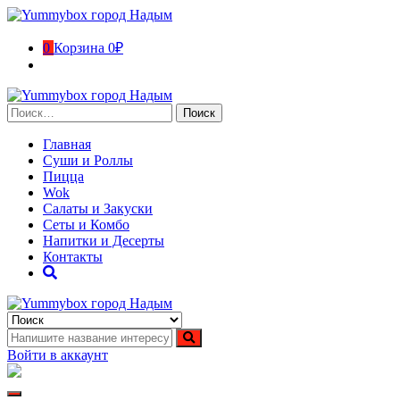
Перейти
к
содержимому
0
Корзина
0₽
Найти:
Главная
Суши и Роллы
Пицца
Wok
Салаты и Закуски
Сеты и Комбо
Напитки и Десерты
Контакты
Yummybox город Надым
Суши, роллы, пицца, вок в городе Надым. Ямало-Ненецкий ав
Войти в аккаунт