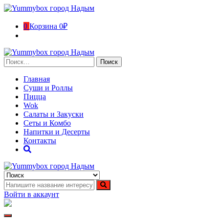
Перейти
к
содержимому
0
Корзина
0₽
Найти:
Главная
Суши и Роллы
Пицца
Wok
Салаты и Закуски
Сеты и Комбо
Напитки и Десерты
Контакты
Yummybox город Надым
Суши, роллы, пицца, вок в городе Надым. Ямало-Ненецкий
автономный округ
Войти в аккаунт