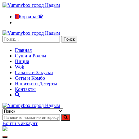
Перейти
к
содержимому
0
Корзина
0₽
Найти:
Главная
Суши и Роллы
Пицца
Wok
Салаты и Закуски
Сеты и Комбо
Напитки и Десерты
Контакты
Yummybox город Надым
Суши, роллы, пицца, вок в городе Надым. Ямало-Ненецкий ав
Войти в аккаунт