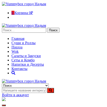
Перейти
к
содержимому
0
Корзина
0₽
Найти:
Главная
Суши и Роллы
Пицца
Wok
Салаты и Закуски
Сеты и Комбо
Напитки и Десерты
Контакты
Yummybox город Надым
Суши, роллы, пицца, вок в городе Надым. Ямало-Ненецкий
автономный округ
Войти в аккаунт