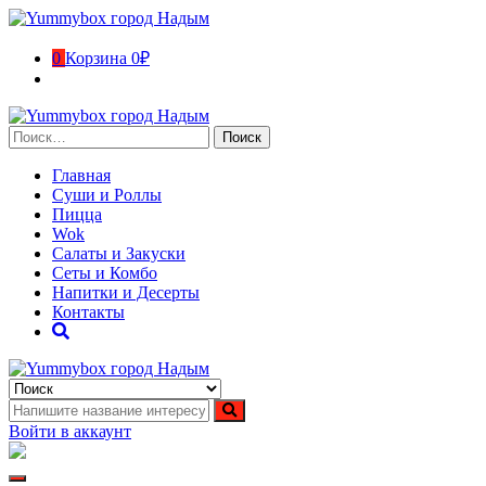
Перейти
к
содержимому
0
Корзина
0₽
Найти:
Главная
Суши и Роллы
Пицца
Wok
Салаты и Закуски
Сеты и Комбо
Напитки и Десерты
Контакты
Yummybox город Надым
Суши, роллы, пицца, вок в городе Надым. Ямало-Ненецкий
автономный округ
Войти в аккаунт