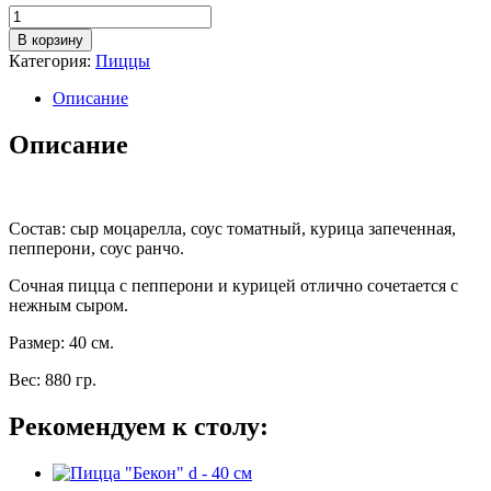
Количество
товара
В корзину
Пицца
Категория:
Пиццы
"Ранчо"
d
Описание
-
40
Описание
см
Состав: сыр моцарелла, соус томатный, курица запеченная,
пепперони, соус ранчо.
Сочная пицца с пепперони и курицей отлично сочетается с
нежным сыром.
Размер: 40 см.
Вес: 880 гр.
Рекомендуем к столу: