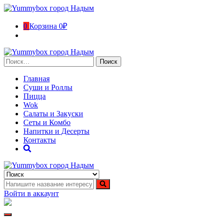
Перейти
к
содержимому
0
Корзина
0₽
Найти:
Главная
Суши и Роллы
Пицца
Wok
Салаты и Закуски
Сеты и Комбо
Напитки и Десерты
Контакты
Yummybox город Надым
Суши, роллы, пицца, вок в городе Надым. Ямало-Ненецкий
автономный округ
Войти в аккаунт