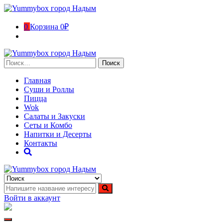
Перейти
к
содержимому
0
Корзина
0₽
Найти:
Главная
Суши и Роллы
Пицца
Wok
Салаты и Закуски
Сеты и Комбо
Напитки и Десерты
Контакты
Yummybox город Надым
Суши, роллы, пицца, вок в городе Надым. Ямало-Ненецкий
автономный округ
Войти в аккаунт