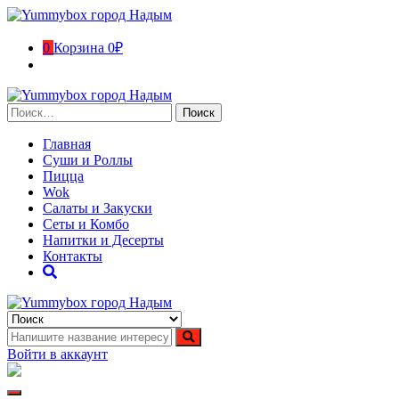
Перейти
к
содержимому
0
Корзина
0₽
Найти:
Главная
Суши и Роллы
Пицца
Wok
Салаты и Закуски
Сеты и Комбо
Напитки и Десерты
Контакты
Yummybox город Надым
Суши, роллы, пицца, вок в городе Надым. Ямало-Ненецкий
автономный округ
Войти в аккаунт