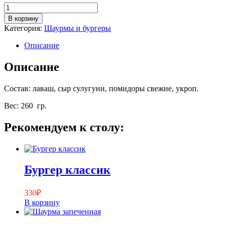
Количество
товара
В корзину
Шаурма
Категория:
Шаурмы и бургеры
с
сулугуни
Описание
Описание
Состав: лаваш, сыр сулугуни, помидоры свежие, укроп.
Вес: 260 гр.
Рекомендуем к столу:
Бургер классик
330
₽
В корзину