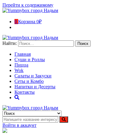
Перейти к содержимому
0
Корзина
0₽
Найти:
Главная
Суши и Роллы
Пицца
Wok
Салаты и Закуски
Сеты и Комбо
Напитки и Десерты
Контакты
Yummybox город Надым
Суши, роллы, пицца, вок в городе Надым. Ямало-Ненецкий
автономный округ
Войти в аккаунт